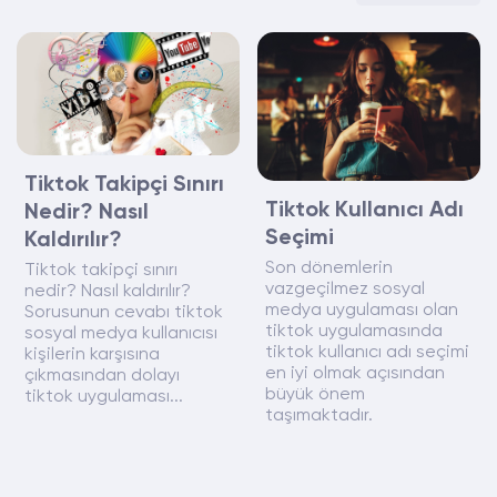
Tiktok Takipçi Sınırı
Tiktok Kullanıcı Adı
Nedir? Nasıl
Seçimi
Kaldırılır?
Son dönemlerin
Tiktok takipçi sınırı
vazgeçilmez sosyal
nedir? Nasıl kaldırılır?
medya uygulaması olan
Sorusunun cevabı tiktok
tiktok uygulamasında
sosyal medya kullanıcısı
tiktok kullanıcı adı seçimi
kişilerin karşısına
en iyi olmak açısından
çıkmasından dolayı
büyük önem
tiktok uygulaması...
taşımaktadır.