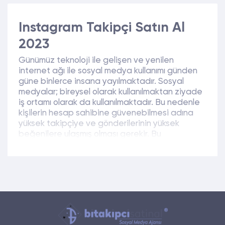
Instagram
Takipçi Satın Al
2023
Günümüz teknoloji ile gelişen ve yenilen
internet ağı ile sosyal medya kullanımı günden
güne binlerce insana yayılmaktadır. Sosyal
medyalar; bireysel olarak kullanılmaktan ziyade
iş ortamı olarak da kullanılmaktadır. Bu nedenle
kişilerin hesap sahibine güvenebilmesi adına
yüksek takipçiye ve gönderilerinin yüksek
beğenilere ulaşmış olması gerekir. Bu
doğrultuda sosyal medya kullanıcılarının tercih
alanı değişebilir ancak sosyal medya
hesaplarının yüksek takipçiye sahip olması ve
gönderilerin yüksek beğenilere ulaşmış olması
gerekmektedir.
Fenomen olmak isteyen kişiler, iş portföylerini
geliştirmek ve daha geniş kitlelere ulaştırmak