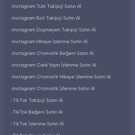
uğramaması adına takipçi satın aldığınız sitenin
Instagram Türk Takipçi Satın Al
satış öncesi ve sonrası sizinle ilgilenebiliyor
olması güvenilir bir site olduğu anlamına gelir.
Instagram Bot Takipçi Satın Al
Instagram Düşmeyen Takipçi
Instagram Düşmeyen Takipçi Satın Al
Satın Al
Instagram Hikaye İzlenme Satın Al
Instagram takipçi satın almak
isteyen kişilerin
Instagram Otomatik Beğeni Satın Al
en dikkat ettikleri nokta; belirli takipçi satın
alındığında sonrasında da aynı oranda kalıp
Instagram Canlı Yayın İzlenme Satın Al
düşmemesidir. İnstagram takipçi satın almak
istediğinizin sitenin,
instagram takipçi satın al
Instagram Otomatik Hikaye İzlenme Satın Al
seçeneğine tıklayarak belirtilen açıklamaları
dikkatlice okumanız gerekir. Açıklamalarda
Instagram Otomatik İzlenme Satın Al
takipçi düşebilir ya da takipçi düşmez ibaresini
TikTok Takipçi Satın Al
görmeniz gerekir ve bu doğrultuda satın alma
işlemini gerçekleştirmeniz gerekir.
TikTok Beğeni Satın Al
Organik Takipçi Satın Al
TikTok İzlenme Satın Al
Instagram takipçi satın al
araması yapan