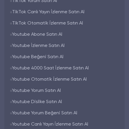
TikTok Yorum Satın Al
kişilerin satın aldıkları ya da alacakları
takipçilerden beklentileri bulunur. Bot olmayan
TikTok Canlı Yayın İzlenme Satın Al
ve sahte profillere sahip olunmasını istemeyen
kişiler için organik takipçi satın almak en doğru
TikTok Otomatik İzlenme Satın Al
karar olacaktır.
Youtube Abone Satın Al
Organik takipçi satın almanın avantajları; sosyal
medyanızda görülmesini istediğiniz gönderilerin
Youtube İzlenme Satın Al
ve hikayelerin gerçek kişiler tarafından
keşfedilmesi instagram hesabınızı popüler hale
Youtube Beğeni Satın Al
getirecektir. Aynı zamanda instagram hesabınızı
Youtube 4000 Saat İzlenme Satın Al
iş portföyü olarak kullanıyorsanız geniş müşteri
kitlesi edinmiş olursunuz.
Youtube Otomatik İzlenme Satın Al
Instagram Takipçi Satın Al
Youtube Yorum Satın Al
Paketleri
Youtube Dislike Satın Al
Korkmaz Media
web sitesini ziyaret ettiğinizde
Youtube Yorum Beğeni Satın Al
karşınıza bir arayüz çıkar. Bu kısımdan takipçi
satın almak istediğiniz sosyal medyaya
Youtube Canlı Yayın İzlenme Satın Al
tıklamanız gerekir. Yapmak istediğiniz işlem için