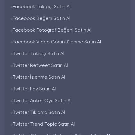
sistem sizi yönlendirmektedir. Korkmaz Media
Facebook Takipçi Satın Al
Instagram takipçi satın al paketleri
dört
kategoriden oluşmaktadır.
İnstagram takipçi
Facebook Beğeni Satın Al
satın al
kategorileri aşağıdaki gibidir;
Facebook Fotoğraf Beğeni Satın Al
Instagram Yabancı Takipçi Satın Al
Instagram Türk Takipçi Satın Al
Facebook Video Görüntülenme Satın Al
Instagram Düşmeyen Takipçi Satın Al
Instagram Bot Takipçi Satın Al
Twitter Takipçi Satın Al
Korkmaz Media
Instagram takipçi satın al
Twitter Retweet Satın Al
seçeneğinde bulunan kategorilerde geniş
kapsamlı tercih seçenekleri bulunur. Korkmaz
Twitter İzlenme Satın Al
Media
instagram takipçi satın al
kategorilerindeki seçeneklere aşağıdaki
Twitter Fav Satın Al
kısımda yer verilmiştir.
Twitter Anket Oyu Satın Al
Instagram Yabancı Takipçi
Twitter Tıklama Satın Al
Satın Al
Twitter Trend Topic Satın Al
Korkmaz Media
sosyal medya danışmanlığı
sitesinde bulunan Instagram düşmeyen yabancı